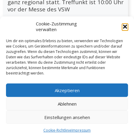
ganz regional statt. Treffunkt ist 10:00 Uhr
vor der Messe des VSW
Cookie-Zustimmung
verwalten
Um dir ein optimales Erlebnis zu bieten, verwenden wir Technologien
wie Cookies, um Geräteinformationen zu speichern und/oder darauf
zuzugreifen. Wenn du diesen Technologien zustimmst, können wir
Daten wie das Surfverhalten oder eindeutige IDs auf dieser Website
verarbeiten. Wenn du deine Zustimmung nicht erteilst oder
Weiter lesen
zurückziehst, können bestimmte Merkmale und Funktionen
beeinträchtigt werden.
Akzeptieren
Ablehnen
Vorige
1
…
16
17
18
Einstellungen ansehen
© 2026 VSW Segeln -
Impressum
Cookie-Richtlinie
Impressum