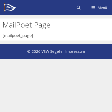
Zum
Inhalt
Menü
springen
MailPoet Page
[mailpoet_page]
© 2026 VSW Segeln -
Impressum