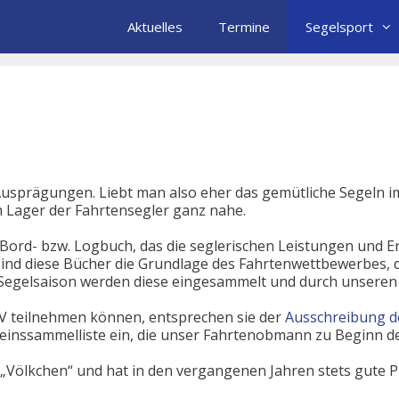
Aktuelles
Termine
Segelsport
n Ausprägungen. Liebt man also eher das gemütliche Segeln i
m Lager der Fahrtensegler ganz nahe.
in Bord- bzw. Logbuch, das die seglerischen Leistungen und
sind diese Bücher die Grundlage des Fahrtenwettbewerbes, d
r Segelsaison werden diese eingesammelt und durch unsere
V teilnehmen können, entsprechen sie der
Ausschreibung d
reinssammelliste ein, die unser Fahrtenobmann zu Beginn de
kes „Völkchen“ und hat in den vergangenen Jahren stets gute