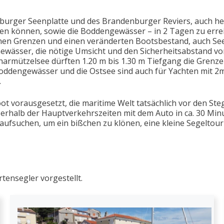
urger Seenplatte und des Brandenburger Reviers, auch heu
rden können, sowie die Boddengewässer – in 2 Tagen zu erre
enen Grenzen und einen veränderten Bootsbestand, auch Se
 Gewässer, die nötige Umsicht und den Sicherheitsabstand 
mützelsee dürften 1.20 m bis 1.30 m Tiefgang die Grenze se
dengewässer und die Ostsee sind auch für Yachten mit 2m
.
ot vorausgesetzt, die maritime Welt tatsächlich vor den Ste
erhalb der Hauptverkehrszeiten mit dem Auto in ca. 30 Min
aufsuchen, um ein bißchen zu klönen, eine kleine Segeltour
tensegler vorgestellt.