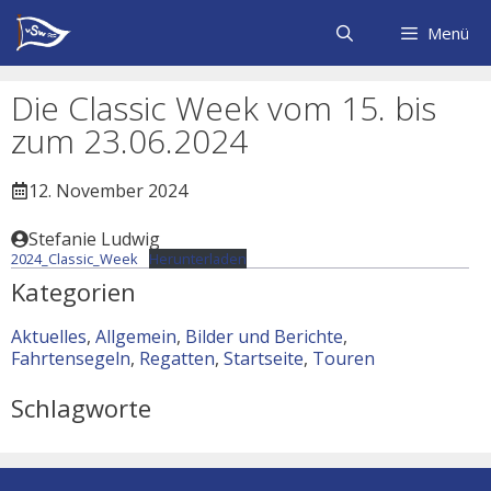
Zum
Inhalt
Menü
springen
Die Classic Week vom 15. bis
zum 23.06.2024
12. November 2024
Stefanie Ludwig
2024_Classic_Week
Herunterladen
Kategorien
Aktuelles
,
Allgemein
,
Bilder und Berichte
,
Fahrtensegeln
,
Regatten
,
Startseite
,
Touren
Schlagworte