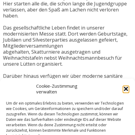
Hier starten alle die, die schon lange die Jugendgruppe
verlassen, aber den Spaß am Lachen nicht verloren
haben.
Das gesellschaftliche Leben findet in unserer
modernisierten Messe statt. Dort werden Geburtstage,
Jubiläen und Silvesterparties ausgelassen gefeiert,
Mitgliederversammlungen
abgehalten, Skatturniere ausgetragen und
Weihnachtstafeln nebst Weihnachtsmannbesuch für
unsere Lütten organisiert.
Darüber hinaus verfügen wir über moderne sanitäre
Anlagen in hellen großzügigen Räumlichkeiten mit
Cookie-Zustimmung
separaten Duschen.
verwalten
Die Jugend hat ein eigenes Domizil – unser
Um dir ein optimales Erlebnis zu bieten, verwenden wir Technologien
Jugendhaus. Es ist einem alten Kanubootshaus
wie Cookies, um Geräteinformationen zu speichern und/oder darauf
entsprungen und bietet unserem Nachwuchs separate
zuzugreifen. Wenn du diesen Technologien zustimmst, können wir
Umkleideräume, einen Gemeinschaftsraum und einen
Daten wie das Surfverhalten oder eindeutige IDs auf dieser Website
Theorieraum. Vereinzelt kann dort auch genächtigt
verarbeiten. Wenn du deine Zustimmung nicht erteilst oder
werden. Im Rahmen der Trainingsmaßnahmen nutzen
zurückziehst, können bestimmte Merkmale und Funktionen