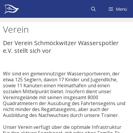
Zum
Inhalt
Menü
springen
Verein
Der Verein Schmöckwitzer Wasserspotler
e.V. stellt sich vor
Wir sind ein gemeinnütziger Wassersportverein, der
etwa 125 Seglern, davon 17 Kinder und Jugendliche,
sowie 11 Kanuten einen Heimathafen und einen
sozialen Mittelpunkt bietet. Insofern dient unser
Vereinsgelände mit seinen insgesamt 8000
Quadratmetern der Ausübung des Fahrtensegelns und
nicht minder des Regattasegelns, aber auch der
Ausbildung des Nachwuchses durch unsere Trainer.
Unser Verein verfügt über die optimale Infrastruktur
für den aktiven Segelsport, mit oder ohne Familie. Es