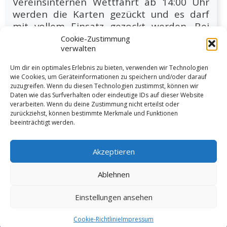
Vereinsinternen Wettfahrt ab 14:00 Uhr
werden die Karten gezückt und es darf
mit vollem Einsatz gezockt werden. Bei
Interesse tragt euch bitte rechtzeitig bis
Cookie-Zustimmung
verwalten
zum 14.06.2026 in die Meldeliste im
Sanitärtrakt ein oder sendet Paty per
Um dir ein optimales Erlebnis zu bieten, verwenden wir Technologien
Email eine kurze Nachricht.
wie Cookies, um Geräteinformationen zu speichern und/oder darauf
zuzugreifen. Wenn du diesen Technologien zustimmst, können wir
Daten wie das Surfverhalten oder eindeutige IDs auf dieser Website
verarbeiten. Wenn du deine Zustimmung nicht erteilst oder
Weiter lesen
zurückziehst, können bestimmte Merkmale und Funktionen
beeinträchtigt werden.
Akzeptieren
Ablehnen
1
2
3
…
18
Nächste
Einstellungen ansehen
© 2026 VSW Segeln -
Impressum
Cookie-Richtlinie
Impressum