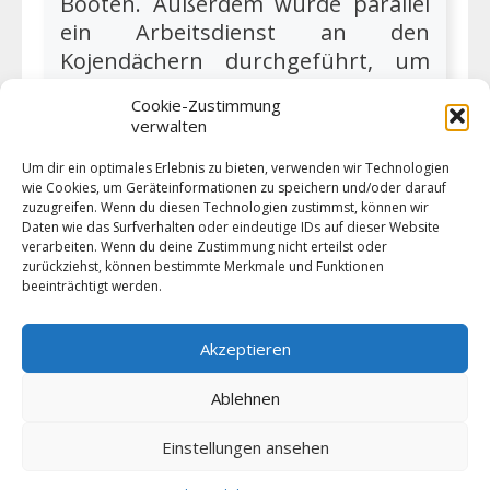
Booten. Außerdem wurde parallel
ein Arbeitsdienst an den
Kojendächern durchgeführt, um
die professionellen Arbeiten der
Cookie-Zustimmung
Dachdeckerfirmen vorzubereiten.
verwalten
Daher waren wir nur ...
Um dir ein optimales Erlebnis zu bieten, verwenden wir Technologien
wie Cookies, um Geräteinformationen zu speichern und/oder darauf
zuzugreifen. Wenn du diesen Technologien zustimmst, können wir
Weiter lesen
Daten wie das Surfverhalten oder eindeutige IDs auf dieser Website
verarbeiten. Wenn du deine Zustimmung nicht erteilst oder
zurückziehst, können bestimmte Merkmale und Funktionen
beeinträchtigt werden.
Akzeptieren
1
2
Nächste
Ablehnen
Einstellungen ansehen
© 2026 VSW Segeln -
Impressum