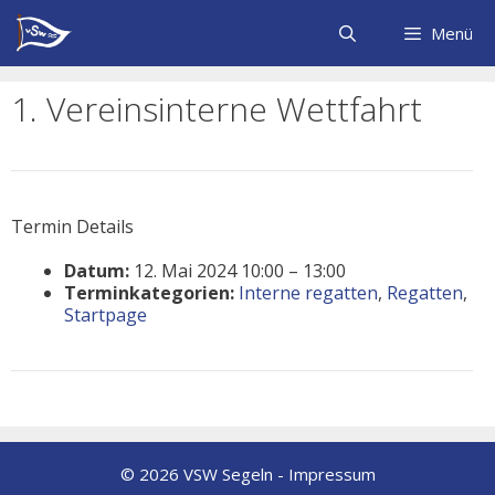
Zum
Inhalt
Menü
springen
1. Vereinsinterne Wettfahrt
Termin Details
Datum:
12. Mai 2024 10:00
–
13:00
Terminkategorien:
Interne regatten
,
Regatten
,
Startpage
© 2026 VSW Segeln -
Impressum