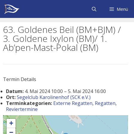
Zum
Inhalt
Menü
springen
63. Goldenes Beil (BM+BJM) /
3. Goldene Ixylon (BM)/ 1.
Ab’pen-Mast-Pokal (BM)
Termin Details
Datum:
4. Mai 2024 10:00
–
5. Mai 2024 16:00
Ort:
Segelclub Karolinenhof (SCK e.V.)
Terminkategorien:
Externe Regatten
,
Regatten
,
Reviertermine
+
−