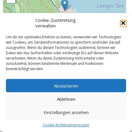
Cookie-Zustimmung
verwalten
Um dir ein optimales Erlebnis zu bieten, verwenden wir Technologien
Leaflet
| ©
OpenStreetMap
contributors
wie Cookies, um Geräteinformationen zu speichern und/oder darauf
zuzugreifen. Wenn du diesen Technologien zustimmst, können wir
Daten wie das Surfverhalten oder eindeutige IDs auf dieser Website
verarbeiten. Wenn du deine Zustimmung nicht erteilst oder
zurückziehst, können bestimmte Merkmale und Funktionen
https://www.manage2sail.com/de-DE/event/2ac2f8c2-
beeinträchtigt werden.
8a69-4d12-93d1-3db0829655c2#!/
Akzeptieren
© 2026 VSW Segeln -
Impressum
Ablehnen
Einstellungen ansehen
Cookie-Richtlinie
Impressum