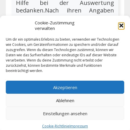
Hilfe bei der Auswertung
bedanken.Nach ihren Angaben
erreichten insgesamt 79 Segler
Cookie-Zustimmung
über 1000 Punkte und erhalten
verwalten
eine Fahrtenflagge.Die drei
punktbesten Steuerleute erhalten
Um dir ein optimales Erlebnis zu bieten, verwenden wir Technologien
wie Cookies, um Geräteinformationen zu speichern und/oder darauf
einen ...
zuzugreifen. Wenn du diesen Technologien zustimmst, können wir
Daten wie das Surfverhalten oder eindeutige IDs auf dieser Website
verarbeiten. Wenn du deine Zustimmung nicht erteilst oder
zurückziehst, können bestimmte Merkmale und Funktionen
Weiter lesen
beeinträchtigt werden.
Akzeptieren
Ablehnen
Einstellungen ansehen
© 2026 VSW Segeln -
Impressum
Cookie-Richtlinie
Impressum