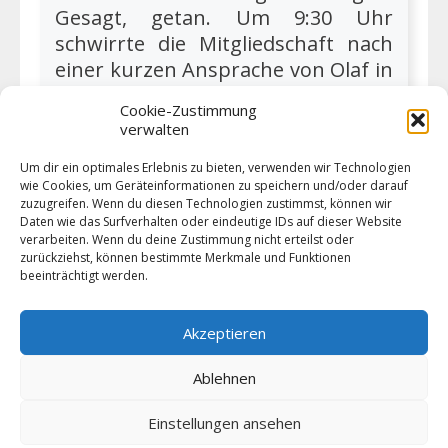
Gesagt, getan. Um 9:30 Uhr
schwirrte die Mitgliedschaft nach
einer kurzen Ansprache von Olaf in
alle Winkel des Vereinsgeländes aus
Cookie-Zustimmung
und war bis zum Mittag um 12:00
verwalten
Uhr nicht mehr zu bremsen.
Um dir ein optimales Erlebnis zu bieten, verwenden wir Technologien
wie Cookies, um Geräteinformationen zu speichern und/oder darauf
zuzugreifen. Wenn du diesen Technologien zustimmst, können wir
Weiter lesen
Daten wie das Surfverhalten oder eindeutige IDs auf dieser Website
verarbeiten. Wenn du deine Zustimmung nicht erteilst oder
zurückziehst, können bestimmte Merkmale und Funktionen
beeinträchtigt werden.
Akzeptieren
1
2
3
Nächste
Ablehnen
Einstellungen ansehen