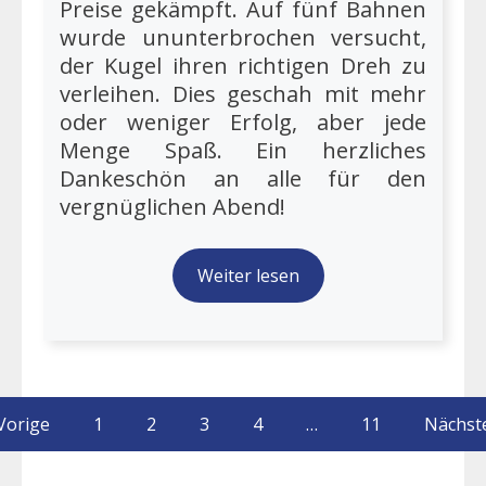
Preise gekämpft. Auf fünf Bahnen
wurde ununterbrochen versucht,
der Kugel ihren richtigen Dreh zu
verleihen. Dies geschah mit mehr
oder weniger Erfolg, aber jede
Menge Spaß. Ein herzliches
Dankeschön an alle für den
vergnüglichen Abend!
Weiter lesen
Vorige
1
2
3
4
…
11
Nächst