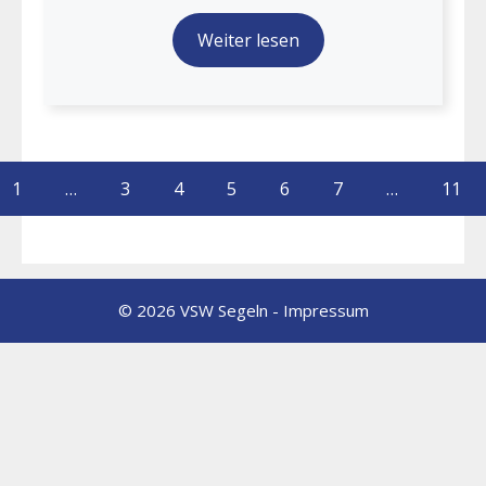
Weiter lesen
1
…
3
4
5
6
7
…
11
© 2026 VSW Segeln -
Impressum