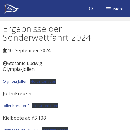
Zum
Inhalt
Menü
springen
Ergebnisse der
Sonderwettfahrt 2024
10. September 2024
Stefanie Ludwig
Olympia-Jollen
Olympia-Jollen
Herunterladen
Jollenkreuzer
Jollenkreuzer-2
Herunterladen
Kielboote ab YS 108