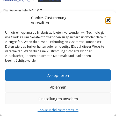
Kielboote_ab_YS_108
Herunterladen
Kielboote bis YS 107
Cookie-Zustimmung
Kielboote_bis_YS_107
Herunterladen
verwalten
Kategorien
Um dir ein optimales Erlebnis zu bieten, verwenden wir Technologien
wie Cookies, um Geräteinformationen zu speichern und/oder darauf
Regatten
,
Sonderwettfahrt
zuzugreifen. Wenn du diesen Technologien zustimmst, können wir
Daten wie das Surfverhalten oder eindeutige IDs auf dieser Website
Schlagworte
verarbeiten. Wenn du deine Zustimmung nicht erteilst oder
zurückziehst, können bestimmte Merkmale und Funktionen
beeinträchtigt werden.
© 2026 VSW Segeln -
Impressum
Akzeptieren
Ablehnen
Einstellungen ansehen
Cookie-Richtlinie
Impressum