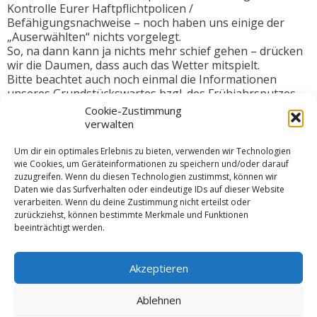
Kontrolle Eurer Haftpflichtpolicen /
Befähigungsnachweise – noch haben uns einige der
„Auserwählten“ nichts vorgelegt.
So, na dann kann ja nichts mehr schief gehen – drücken
wir die Daumen, dass auch das Wetter mitspielt.
Bitte beachtet auch noch einmal die Informationen
unseres Grundstückswartes bzgl. des Frühjahrsputzes
am 02.04.23.
Cookie-Zustimmung
verwalten
Wir wünschen Euch noch angenehme Tage, bis es
wieder losgeht.
Um dir ein optimales Erlebnis zu bieten, verwenden wir Technologien
wie Cookies, um Geräteinformationen zu speichern und/oder darauf
zuzugreifen. Wenn du diesen Technologien zustimmst, können wir
Viele Grüße von Euerm Hafenwart-Team
Daten wie das Surfverhalten oder eindeutige IDs auf dieser Website
Ulrike und Thomas
verarbeiten. Wenn du deine Zustimmung nicht erteilst oder
zurückziehst, können bestimmte Merkmale und Funktionen
beeinträchtigt werden.
Kategorien
Startseite
Akzeptieren
Schlagworte
Ablehnen