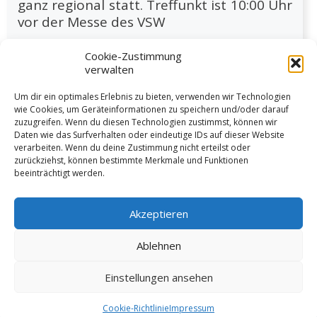
ganz regional statt. Treffunkt ist 10:00 Uhr
vor der Messe des VSW
Cookie-Zustimmung
verwalten
Um dir ein optimales Erlebnis zu bieten, verwenden wir Technologien
wie Cookies, um Geräteinformationen zu speichern und/oder darauf
zuzugreifen. Wenn du diesen Technologien zustimmst, können wir
Daten wie das Surfverhalten oder eindeutige IDs auf dieser Website
verarbeiten. Wenn du deine Zustimmung nicht erteilst oder
Weiter lesen
zurückziehst, können bestimmte Merkmale und Funktionen
beeinträchtigt werden.
Akzeptieren
Ablehnen
Vorige
1
…
16
17
18
Einstellungen ansehen
© 2026 VSW Segeln -
Impressum
Cookie-Richtlinie
Impressum