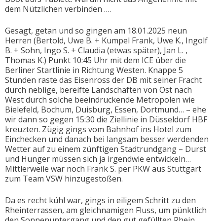
dem Nützlichen verbinden ….
Gesagt, getan und so gingen am 18.01.2025 neun
Herren (Bertold, Uwe B. + Kumpel Frank, Uwe K., Ingolf
B. + Sohn, Ingo S. + Claudia (etwas später), Jan L. ,
Thomas K.) Punkt 10:45 Uhr mit dem ICE über die
Berliner Startlinie in Richtung Westen. Knappe 5
Stunden raste das Eisenross der DB mit seiner Fracht
durch neblige, bereifte Landschaften von Ost nach
West durch solche beeindruckende Metropolen wie
Bielefeld, Bochum, Duisburg, Essen, Dortmund… – ehe
wir dann so gegen 15:30 die Ziellinie in Düsseldorf HBF
kreuzten. Zügig gings vom Bahnhof ins Hotel zum
Einchecken und danach bei langsam besser werdenden
Wetter auf zu einem zünftigen Stadtrundgang – Durst
und Hunger müssen sich ja irgendwie entwickeln…
Mittlerweile war noch Frank S. per PKW aus Stuttgart
zum Team VSW hinzugestoßen.
Da es recht kühl war, gings in eiligem Schritt zu den
Rheinterrassen, am gleichnamigen Fluss, um pünktlich
den Sonnenuntergang und den gut gefüllten Rhein