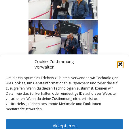
Cookie-Zustimmung
verwalten
◄
1
2
3
Um dir ein optimales Erlebnis zu bieten, verwenden wir Technologien
wie Cookies, um Geräteinformationen zu speichern und/oder darauf
zuzugreifen. Wenn du diesen Technologien zustimmst, können wir
Daten wie das Surfverhalten oder eindeutige IDs auf dieser Website
Kategorien
verarbeiten. Wenn du deine Zustimmung nicht erteilst oder
zurückziehst, können bestimmte Merkmale und Funktionen
beeinträchtigt werden.
Aktuelles
,
Bilder und Berichte
,
Startseite
Schlagworte
Akzeptieren