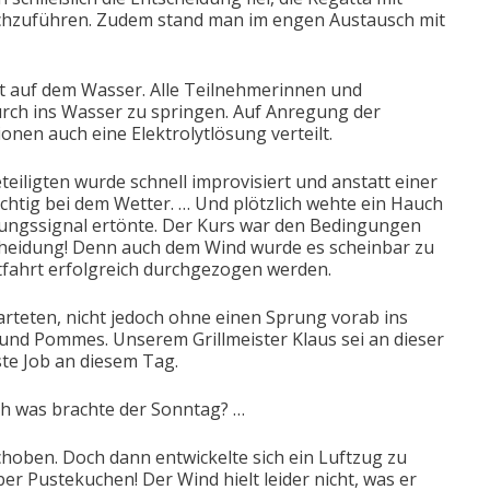
chzuführen. Zudem stand man im engen Austausch mit
kt auf dem Wasser. Alle Teilnehmerinnen und
rch ins Wasser zu springen. Auf Anregung der
nen auch eine Elektrolytlösung verteilt.
eteiligten wurde schnell improvisiert und anstatt einer
tig bei dem Wetter. … Und plötzlich wehte ein Hauch
igungssignal ertönte. Der Kurs war den Bedingungen
tscheidung! Denn auch dem Wind wurde es scheinbar zu
tfahrt erfolgreich durchgezogen werden.
rteten, nicht jedoch ohne einen Sprung vorab ins
und Pommes. Unserem Grillmeister Klaus sei an dieser
te Job an diesem Tag.
och was brachte der Sonntag? …
oben. Doch dann entwickelte sich ein Luftzug zu
ber Pustekuchen! Der Wind hielt leider nicht, was er