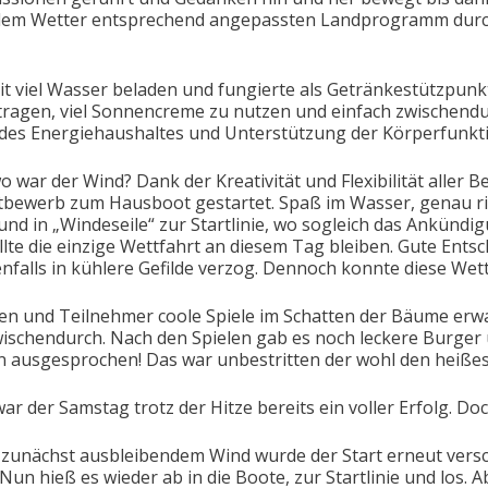
d dem Wetter entsprechend angepassten Landprogramm dur
it viel Wasser beladen und fungierte als Getränkestützpun
ragen, viel Sonnencreme zu nutzen und einfach zwischendu
des Energiehaushaltes und Unterstützung der Körperfunktio
wo war der Wind? Dank der Kreativität und Flexibilität aller B
ewerb zum Hausboot gestartet. Spaß im Wasser, genau rich
und in „Windeseile“ zur Startlinie, wo sogleich das Ankünd
llte die einzige Wettfahrt an diesem Tag bleiben. Gute En
falls in kühlere Gefilde verzog. Dennoch konnte diese Wet
en und Teilnehmer coole Spiele im Schatten der Bäume erwa
ischendurch. Nach den Spielen gab es noch leckere Burger 
n ausgesprochen! Das war unbestritten der wohl den heißes
war der Samstag trotz der Hitze bereits ein voller Erfolg. D
unächst ausbleibendem Wind wurde der Start erneut versch
un hieß es wieder ab in die Boote, zur Startlinie und los. A