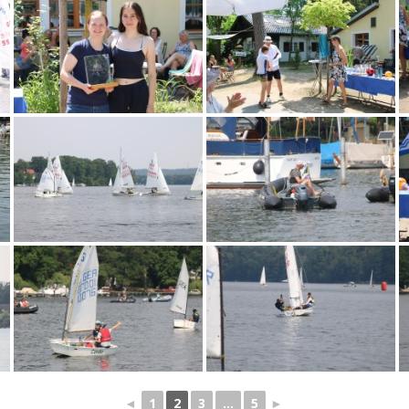
◄
1
2
3
...
5
►