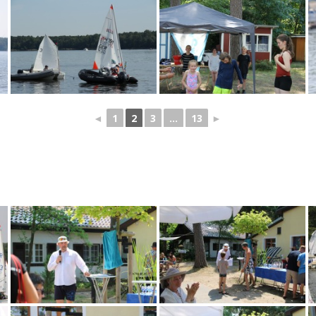
◄
1
2
3
...
13
►