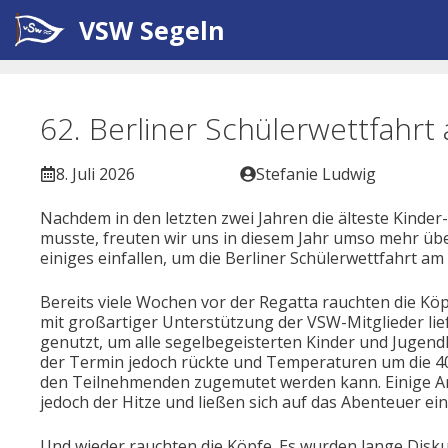
Zum
VSW Segeln
Inhalt
springen
62. Berliner Schülerwettfahrt
8. Juli 2026
Stefanie Ludwig
Nachdem in den letzten zwei Jahren die älteste Kinde
musste, freuten wir uns in diesem Jahr umso mehr ü
einiges einfallen, um die Berliner Schülerwettfahrt a
Bereits viele Wochen vor der Regatta rauchten die Kö
mit großartiger Unterstützung der VSW-Mitglieder lie
genutzt, um alle segelbegeisterten Kinder und Jugendl
der Termin jedoch rückte und Temperaturen um die 40
den Teilnehmenden zugemutet werden kann. Einige An
jedoch der Hitze und ließen sich auf das Abenteuer ein
Und wieder rauchten die Köpfe. Es wurden lange Diskus