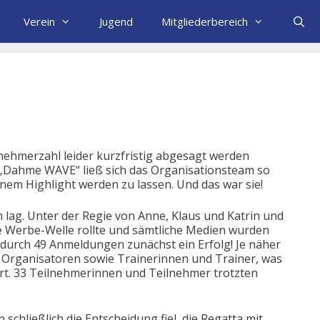
Verein
Jugend
Mitgliederbereich
lnehmerzahl leider kurzfristig abgesagt werden
 „Dahme WAVE“ ließ sich das Organisationsteam so
inem Highlight werden zu lassen. Und das war sie!
 lag. Unter der Regie von Anne, Klaus und Katrin und
ie Werbe-Welle rollte und sämtliche Medien wurden
endurch 49 Anmeldungen zunächst ein Erfolg! Je näher
 Organisatoren sowie Trainerinnen und Trainer, was
rt. 33 Teilnehmerinnen und Teilnehmer trotzten
hließlich die Entscheidung fiel, die Regatta mit