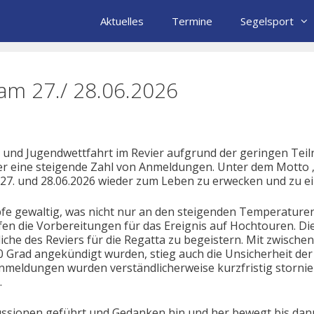
Aktuelles
Termine
Segelsport
 am 27./ 28.06.2026
r- und Jugendwettfahrt im Revier aufgrund der geringen Tei
ber eine steigende Zahl von Anmeldungen. Unter dem Motto
m 27. und 28.06.2026 wieder zum Leben zu erwecken und zu e
pfe gewaltig, was nicht nur an den steigenden Temperaturen
fen die Vorbereitungen für das Ereignis auf Hochtouren. D
iche des Reviers für die Regatta zu begeistern. Mit zwisch
 Grad angekündigt wurden, stieg auch die Unsicherheit der
meldungen wurden verständlicherweise kurzfristig stornie
.
sionen geführt und Gedanken hin und her bewegt bis dann sc