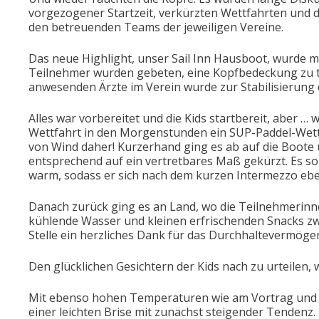
vorgezogener Startzeit, verkürzten Wettfahrten un
den betreuenden Teams der jeweiligen Vereine.
Das neue Highlight, unser Sail Inn Hausboot, wurde m
Teilnehmer wurden gebeten, eine Kopfbedeckung zu t
anwesenden Ärzte im Verein wurde zur Stabilisierung 
Alles war vorbereitet und die Kids startbereit, aber … 
Wettfahrt in den Morgenstunden ein SUP-Paddel-Wettb
von Wind daher! Kurzerhand ging es ab auf die Boote 
entsprechend auf ein vertretbares Maß gekürzt. Es so
warm, sodass er sich nach dem kurzen Intermezzo eben
Danach zurück ging es an Land, wo die Teilnehmerinn
kühlende Wasser und kleinen erfrischenden Snacks zw
Stelle ein herzliches Dank für das Durchhaltevermöge
Den glücklichen Gesichtern der Kids nach zu urteilen, 
Mit ebenso hohen Temperaturen wie am Vortrag und z
einer leichten Brise mit zunächst steigender Tendenz. N