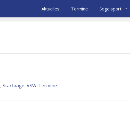
Aktuelles
Termine
Segelsport
n
,
Startpage
,
VSW-Termine