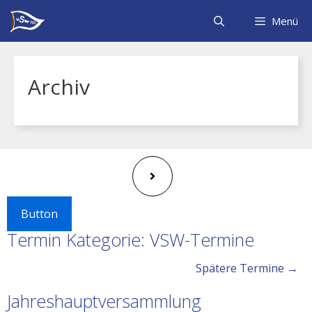
Zum
Inhalt
Menü
springen
Archiv
Button
Termin Kategorie:
VSW-Termine
Spätere Termine
→
Jahreshauptversammlung