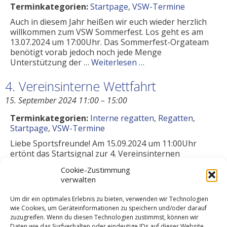
Terminkategorien:
Startpage
,
VSW-Termine
Auch in diesem Jahr heißen wir euch wieder herzlich
willkommen zum VSW Sommerfest. Los geht es am
13.07.2024 um 17:00Uhr. Das Sommerfest-Orgateam
benötigt vorab jedoch noch jede Menge
Unterstützung der …
Weiterlesen …
4. Vereinsinterne Wettfahrt
15. September 2024 11:00
–
15:00
Terminkategorien:
Interne regatten
,
Regatten
,
Startpage
,
VSW-Termine
Liebe Sportsfreunde! Am 15.09.2024 um 11:00Uhr
ertönt das Startsignal zur 4. Vereinsinternen
Wettfahrt des Jahres. Dies wird auch die letzte
Cookie-Zustimmung
Vereinsinterne Wettfahrt unter Leitung von Harald
verwalten
sein. Lasst uns ihm …
Weiterlesen …
Um dir ein optimales Erlebnis zu bieten, verwenden wir Technologien
3. Arbeitsdienst
wie Cookies, um Geräteinformationen zu speichern und/oder darauf
zuzugreifen. Wenn du diesen Technologien zustimmst, können wir
28. September 2024 9:00
–
14:00
Daten wie das Surfverhalten oder eindeutige IDs auf dieser Website