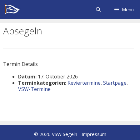
Zum
Inhalt
Menü
springen
Absegeln
Termin Details
Datum:
17. Oktober 2026
Terminkategorien:
Reviertermine
,
Startpage
,
VSW-Termine
© 2026 VSW Segeln -
Impressum