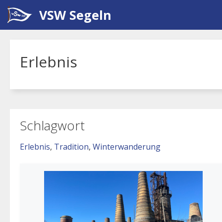
Zum
VSW Segeln
Inhalt
springen
Erlebnis
Schlagwort
Erlebnis
, 
Tradition
, 
Winterwanderung