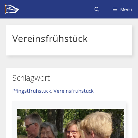
Zum
Inhalt
Menü
springen
Vereinsfrühstück
Schlagwort
Pfingstfrühstück
, 
Vereinsfrühstück