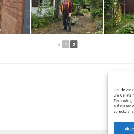
◄
1
2
Um dir ein 
um Gerätein
Technologie
auf dieser 
zurückziehs
Akze