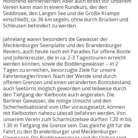
motorend kennenlernen. Aber auch direkt vor unserem
Verein kann man in einem Rundkurs, der den
Seddinsee, den Langen See und die Große Krampe
einschließt, ca. 36 km segeln, ohne durch Brücken und
Schleusen behindert zu werden.
Jahrelang waren besonders die Gewässer der
Mecklenburger Seenplatte und des Brandenburger
Reviers, auch heute noch ein Paradies für offene Boote
und Jollenkreuzer, die in ca. 2-3 Tagestouren erreicht
werden können, sowie die Boddengewässer – in 2
Tagen zu erreichen, bevorzugte Ziele für unsere
Fahrtensegler/innen. Nach der Wende sind durch
offenen Grenzen und einen veränderten Bootsbestand,
auch Seetörns möglich geworden und teilweise durch
den Tiefgang der Kielboote auch angeraten. Die
Berliner Gewässer, die nötige Umsicht und den
Sicherheitsabstand vom Ufer vorausgesetzt, können
mit Kielbooten nahezu überall befahren werden. Von
unserem Verein zum Scharmützelsee dürften 1.20 m bis
1.30 m Tiefgang die Grenze sein. Das gleiche gilt für die
Fahrt zu den Brandenburger und Mecklenburger
Gewässern. Die Boddengewässer und die Ostsee sind