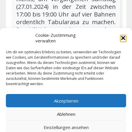
(27.01.2024) in der Zeit zwischen
17:00 bis 19:00 Uhr auf vier Bahnen
ordentlich Tabularasa zu machen.
Der VSW kann nicht nur segeln –
Cookie-Zustimmung
und das lernt auch gleich der kleine
verwalten
Nachwuchs! Dankeschön an Katrin
& Klaus. Es ist Winter. Die Pandemie
Um dir ein optimales Erlebnis zu bieten, verwenden wir Technologien
wie Cookies, um Geräteinformationen zu speichern und/oder darauf
hält diesmal nicht das Ruder in der
zuzugreifen. Wenn du diesen Technologien zustimmst, können wir
Hand. Nein, ganz und gar nicht.
Daten wie das Surfverhalten oder eindeutige IDs auf dieser Website
verarbeiten. Wenn du deine Zustimmung nicht erteilst oder
zurückziehst, können bestimmte Merkmale und Funktionen
beeinträchtigt werden.
Weiter lesen
Akzeptieren
Ablehnen
Einstellungen ansehen