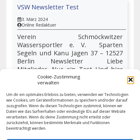
VSW Newsletter Test
3. März 2024
Online Redaktuer
Verein Schmöckwitzer
Wassersportler e. V. Sparten
Segeln und Kanu Jagen 37 – 12527
Berlin Newsletter Liebe
Mitglieder, Nur ein Test Und hier
der Text Heading 2 News Text mit
Cookie-Zustimmung
verwalten
sportlichen Grüßen Der Vorstand
Verein Schmöckwitzer
Um dir ein optimales Erlebnis zu bieten, verwenden wir Technologien
wie Cookies, um Geräteinformationen zu speichern und/oder darauf
Wassersportler e.V. Jagen 3712527
zuzugreifen. Wenn du diesen Technologien zustimmst, können wir
Berlin http://www.vsw-segeln.de/
Daten wie das Surfverhalten oder eindeutige IDs auf dieser Website
verarbeiten. Wenn du deine Zustimmung nicht erteilst oder
zurückziehst, können bestimmte Merkmale und Funktionen
beeinträchtigt werden.
Weiter lesen