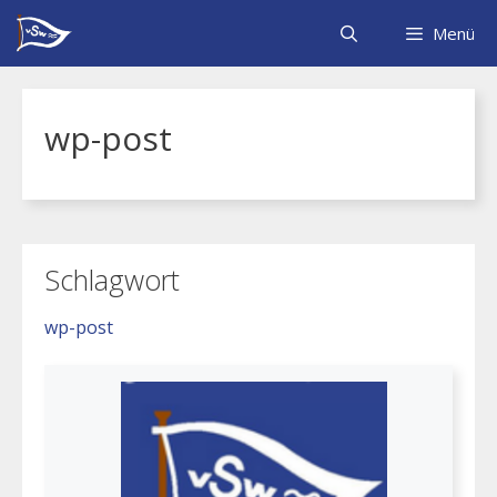
Zum
Inhalt
Menü
springen
wp-post
Schlagwort
wp-post