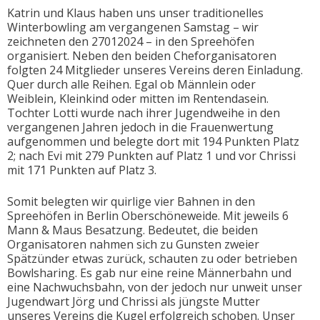
Katrin und Klaus haben uns unser traditionelles
Winterbowling am vergangenen Samstag – wir
zeichneten den 27012024 – in den Spreehöfen
organisiert. Neben den beiden Cheforganisatoren
folgten 24 Mitglieder unseres Vereins deren Einladung.
Quer durch alle Reihen. Egal ob Männlein oder
Weiblein, Kleinkind oder mitten im Rentendasein.
Tochter Lotti wurde nach ihrer Jugendweihe in den
vergangenen Jahren jedoch in die Frauenwertung
aufgenommen und belegte dort mit 194 Punkten Platz
2; nach Evi mit 279 Punkten auf Platz 1 und vor Chrissi
mit 171 Punkten auf Platz 3.
Somit belegten wir quirlige vier Bahnen in den
Spreehöfen in Berlin Oberschöneweide. Mit jeweils 6
Mann & Maus Besatzung. Bedeutet, die beiden
Organisatoren nahmen sich zu Gunsten zweier
Spätzünder etwas zurück, schauten zu oder betrieben
Bowlsharing. Es gab nur eine reine Männerbahn und
eine Nachwuchsbahn, von der jedoch nur unweit unser
Jugendwart Jörg und Chrissi als jüngste Mutter
unseres Vereins die Kugel erfolgreich schoben. Unser