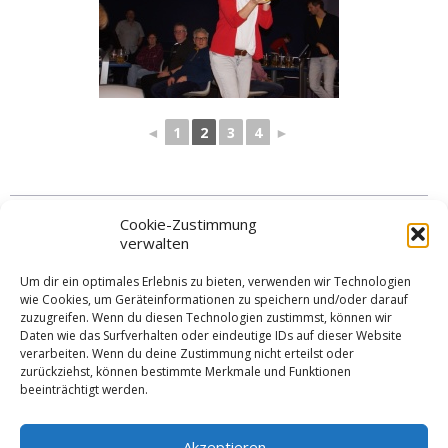
◄
1
2
3
4
►
Kategorien
Cookie-Zustimmung
verwalten
Aktuelles
,
Bilder und Berichte
,
Startseite
Um dir ein optimales Erlebnis zu bieten, verwenden wir Technologien
Schlagworte
wie Cookies, um Geräteinformationen zu speichern und/oder darauf
zuzugreifen. Wenn du diesen Technologien zustimmst, können wir
Daten wie das Surfverhalten oder eindeutige IDs auf dieser Website
Bowling
,
Gemeinschaft
,
Sport im Winter
,
Tradition
verarbeiten. Wenn du deine Zustimmung nicht erteilst oder
zurückziehst, können bestimmte Merkmale und Funktionen
beeinträchtigt werden.
Schreibe einen Kommentar
Akzeptieren