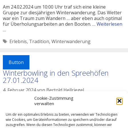
Am 24.02.2024 um 10:00 Uhr traf sich eine kleine
Gruppe zur diesjährigen Winterwanderung. Das Wetter
war ein Traum zum Wandern … aber eben auch optimal
für Überholungsarbeiten an den Booten. …
Weiterlesen
…
Schlagwörter
Erlebnis
,
Tradition
,
Winterwanderung
Button
Winterbowling in den Spreehöfen
27.01.2024
4. Februar 2024
von
Bertold Hellriegel
Cookie-Zustimmung
Winterbowling in den Spreehöfen
verwalten
Die Pandemie scheint sich auch in diesem Winter
Um dir ein optimales Erlebnis zu bieten, verwenden wir Technologien
zurückgehalten zu haben. Jedenfalls hinderte uns
wie Cookies, um Geräteinformationen zu speichern und/oder darauf
zuzugreifen. Wenn du diesen Technologien zustimmst, können wir
nichts, am vergangenen Samstag (27.01.2024) in der