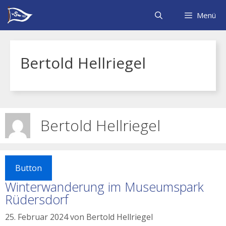
Zum
Inhalt
Menü
springen
Bertold Hellriegel
Bertold Hellriegel
Button
Winterwanderung im Museumspark
Rüdersdorf
25. Februar 2024
von
Bertold Hellriegel